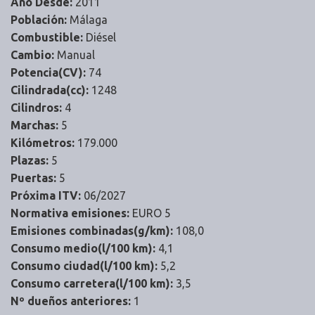
Año Desde:
2011
Población:
Málaga
Combustible:
Diésel
Cambio:
Manual
Potencia(CV):
74
Cilindrada(cc):
1248
Cilindros:
4
Marchas:
5
Kilómetros:
179.000
Plazas:
5
Puertas:
5
Próxima ITV:
06/2027
Normativa emisiones:
EURO 5
Emisiones combinadas(g/km):
108,0
Consumo medio(l/100 km):
4,1
Consumo ciudad(l/100 km):
5,2
Consumo carretera(l/100 km):
3,5
Nº dueños anteriores:
1