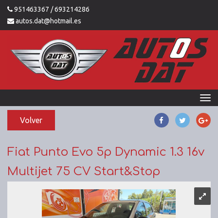
951463367
/ 693214286
autos.dat@hotmail.es
Volver
Fiat Punto Evo 5p Dynamic 1.3 16v
Multijet 75 CV Start&Stop