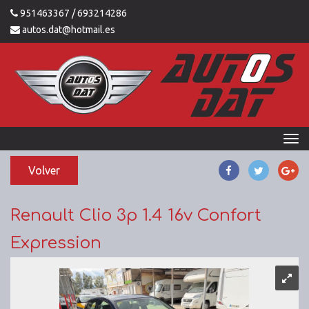
951463367
/ 693214286
autos.dat@hotmail.es
Volver
Renault Clio 3p 1.4 16v Confort
Expression